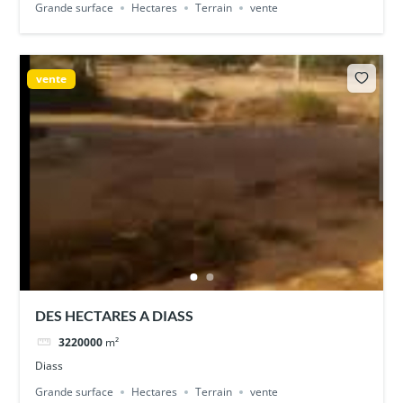
Grande surface
Hectares
Terrain
vente
vente
DES HECTARES A DIASS
3220000
m²
Diass
Grande surface
Hectares
Terrain
vente