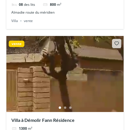
08
des lits
800
m²
Almadie route du méridien
Villa
vente
vente
Villa à Démolir Fann Résidence
1300
m²