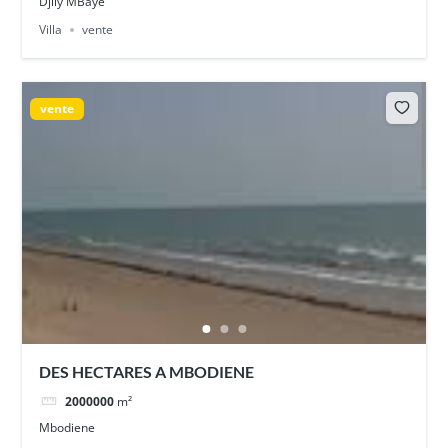
Djily MBaye
Villa
vente
vente
DES HECTARES A MBODIENE
2000000
m²
Mbodiene