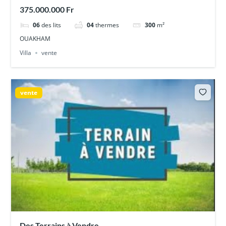
375.000.000 Fr
06
des lits
04
thermes
300
m²
OUAKHAM
Villa
vente
vente
Des Terrains à Vendre