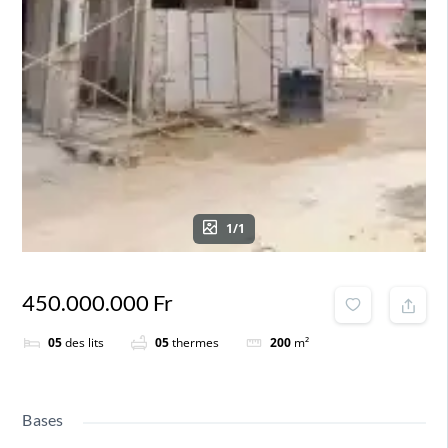
1/1
450.000.000 Fr
05
des lits
05
thermes
200
m²
Bases