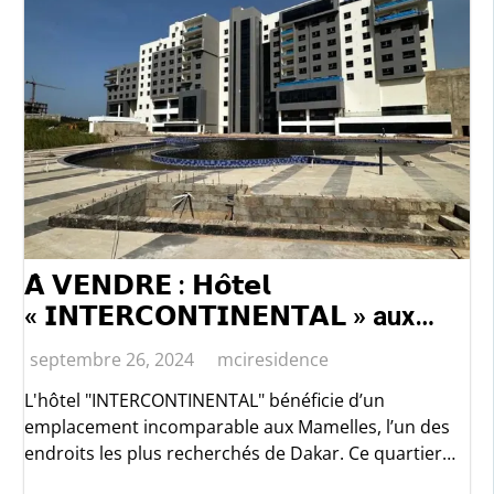
𝗔̀ 𝗩𝗘𝗡𝗗𝗥𝗘 : 𝗛𝗼̂𝘁𝗲𝗹
« 𝗜𝗡𝗧𝗘𝗥𝗖𝗢𝗡𝗧𝗜𝗡𝗘𝗡𝗧𝗔𝗟 » aux
Mamelles, Dakar Sénégal, 𝗣𝗶𝗲𝗱
septembre 26, 2024
mciresidence
𝗱𝗮𝗻𝘀 𝗹’𝗲𝗮𝘂 : Une opportunité unique
L'hôtel "INTERCONTINENTAL" bénéficie d’un
pour les investisseurs ambitieux !
emplacement incomparable aux Mamelles, l’un des
endroits les plus recherchés de Dakar. Ce quartier
prestigieux, connu pour ses vues spectaculaires sur