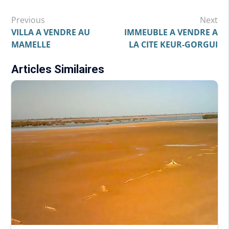
Navigation
Previous
Next
de
VILLA A VENDRE AU
IMMEUBLE A VENDRE A
MAMELLE
LA CITE KEUR-GORGUI
l’article
Articles Similaires