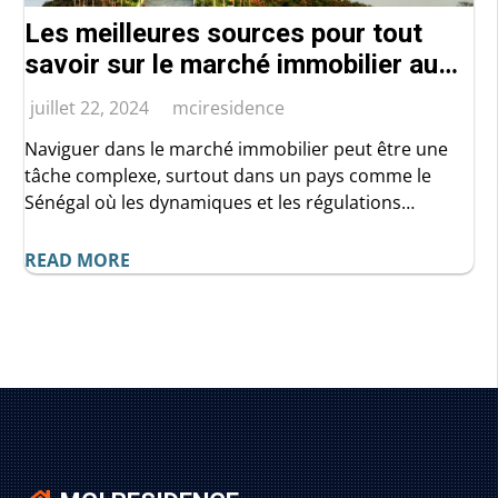
Les meilleures sources pour tout
savoir sur le marché immobilier au
Sénégal
juillet 22, 2024
mciresidence
Naviguer dans le marché immobilier peut être une
tâche complexe, surtout dans un pays comme le
Sénégal où les dynamiques et les régulations
peuvent varier. Pour réussir votre investissement ou
achat immobilier, il est crucial de disposer
READ MORE
d'informations fiables et à jour. Mais où trouver ces
informations de qualité ? Dans cet article, nous vous
guiderons à travers les meilleures sources
d'informations sur le marché immobilier au Sénégal