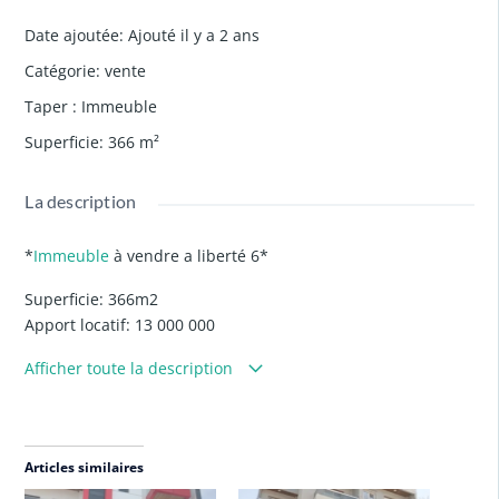
Date ajoutée
:
Ajouté il y a 2 ans
Catégorie
:
vente
Taper
:
Immeuble
Superficie
:
366
m²
La description
*
Immeuble
à vendre a liberté 6*
Superficie: 366m2
Apport locatif: 13 000 000
Papier: titre foncier individuel
Afficher toute la description
*Prix: 1 milliard 100 millions*
*VISITE SUR RENDEZ-VOUS AVEC LE CLIENT*
Articles similaires
Réf : P50758/PA