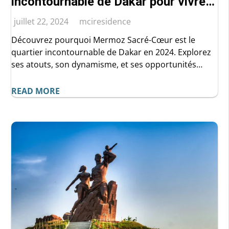
incontournable de Dakar pour vivre
et investir en 2024
juillet 22, 2024
mciresidence
Découvrez pourquoi Mermoz Sacré-Cœur est le
quartier incontournable de Dakar en 2024. Explorez
ses atouts, son dynamisme, et ses opportunités
immobilières exceptionnelles. Parfait pour vivre,
travailler, et investir, ce guide complet vous révèle
READ MORE
tout ce qui fait de Mermoz Sacré-Cœur l'un des
meilleurs choix dans la capitale sénégalaise.