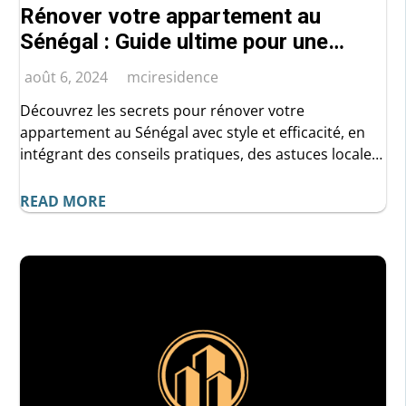
Rénover votre appartement au
Sénégal : Guide ultime pour une
transformation réussie et
août 6, 2024
mciresidence
éblouissante
Découvrez les secrets pour rénover votre
appartement au Sénégal avec style et efficacité, en
intégrant des conseils pratiques, des astuces locales
et des idées inspirantes.
READ MORE