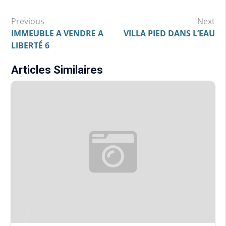
Navigation
Previous
Next
de
IMMEUBLE A VENDRE A
VILLA PIED DANS L’EAU
LIBERTÉ 6
l’article
Articles Similaires