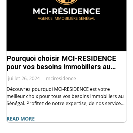
Pourquoi choisir MCI-RESIDENCE
pour vos besoins immobiliers au
Sénégal ?
juillet 26, 2024
mciresidence
Découvrez pourquoi MCI-RESIDENCE est votre
meilleur choix pour tous vos besoins immobiliers au
Sénégal. Profitez de notre expertise, de nos services
exclusifs et de notre support client 24/7 pour une
expérience immobilière sans stress et réussie.
READ MORE