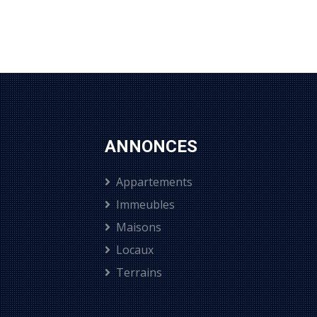
ANNONCES
Appartements
Immeubles
Maisons
Locaux
Terrains