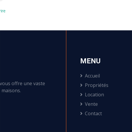
rire
MENU
Accueil
 vous offre une vaste
Propriétés
e maisons.
Location
Vente
Contact