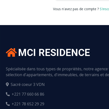
Vous n'avez pas de compte ?
S'insc
MCI RESIDENCE
Spécialisée dans tous types de propriétés, notre agence
sélection d'appartements, d'immeubles, de terrains et d
Sacré coeur 3 VDN
+221 77 660 66 86
+221 78 652 29 29