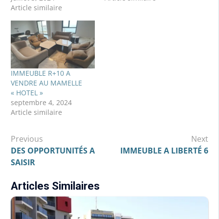
Article similaire
piscine, salle de séminaires, etc.
Prix: 9 milliards FCFA.
DIASS 322 ha titre foncier avec tous les papiers .prix
25000f/m2
Réf : 980881/H.D
IMMEUBLE R+10 A
VENDRE AU MAMELLE
« HOTEL »
septembre 4, 2024
Article similaire
Navigation
Previous
Next
de
DES OPPORTUNITÉS A
IMMEUBLE A LIBERTÉ 6
SAISIR
l’article
Articles Similaires