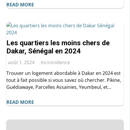
RESIDENCE vous guide à travers les opportunités
READ MORE
immobilières dans ces zones exclusives.
Les quartiers les moins chers de
Dakar, Sénégal en 2024
août 1, 2024
mciresidence
Trouver un logement abordable à Dakar en 2024 est
tout à fait possible si vous savez où chercher. Pikine,
Guédiawaye, Parcelles Assainies, Yeumbeul, et
Thiaroye sont des quartiers qui offrent des options
économiques tout en garantissant une bonne qualité
READ MORE
de vie. En choisissant l'un de ces quartiers, vous
pouvez profiter de tout ce que Dakar a à offrir sans
vous ruiner.