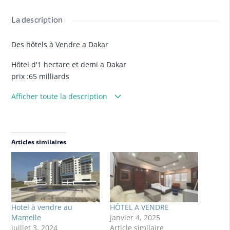
La description
Des hôtels à Vendre a Dakar
Hôtel d'1 hectare et demi a Dakar
prix :65 milliards
Hotel SAVANA
Afficher toute la description
25 Milliards
Hotel Cafe de Rome
16 milliard
Articles similaires
Des hôtels à Vendre à Saly
:
1°/ 1 hôtel à vendre sur 2 hectares de terran TF, piscine, 68
bungalows, salle de conférence, etc.
Prix: 6 milliards FCFA ;
Hotel à vendre au
HÔTEL A VENDRE
Mamelle
janvier 4, 2025
2°/ 1 hôtel à vendre sur 3 hectares TF pieds dans l'eau, avec
juillet 3, 2024
Article similaire