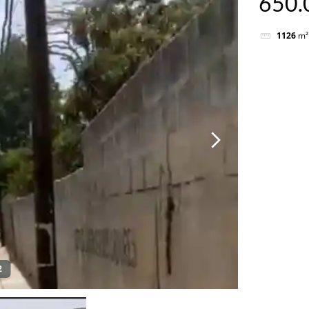
650.
1126
m²
2