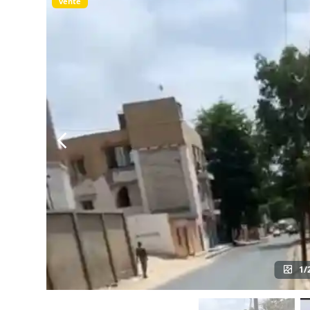
vente
1/