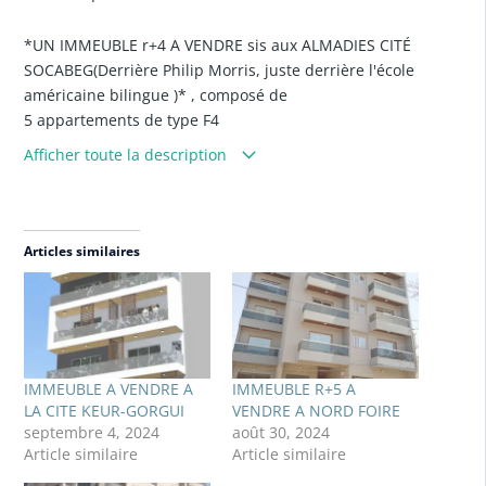
*UN IMMEUBLE r+4 A VENDRE sis aux ALMADIES CITÉ
SOCABEG(Derrière Philip Morris, juste derrière l'école
américaine bilingue )* , composé de
5 appartements de type F4
*COMMODITÉS*: surpresseur d'eau pour chaque
Afficher toute la description
appartement et des placards ,sécurité et accessoires...
Surface : 200m2
Nature : TF ( Titre foncier individuel)
Articles similaires
*APPORT LOCATIFS: 2.250.000XOF* (déjà occupé par des
clients solvable)
*PRIX DE VENTE : 450millions a débattre
Nom
(obligatoire)
IMMEUBLE A VENDRE A
IMMEUBLE R+5 A
LA CITE KEUR-GORGUI
VENDRE A NORD FOIRE
E-mail
(obligatoire)
septembre 4, 2024
août 30, 2024
Article similaire
Article similaire