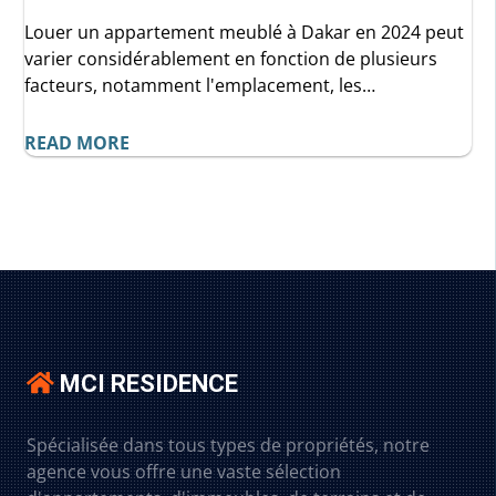
Louer un appartement meublé à Dakar en 2024 peut
varier considérablement en fonction de plusieurs
facteurs, notamment l'emplacement, les
équipements, et la durée du bail. En comprenant le
marché et en suivant les conseils mentionnés dans
READ MORE
cet article, vous pouvez trouver un logement qui
correspond à vos besoins et à votre budget.
MCI RESIDENCE
Spécialisée dans tous types de propriétés, notre
agence vous offre une vaste sélection