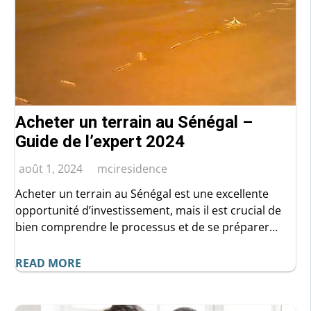
Acheter un terrain au Sénégal –
ENVOYER
Guide de l’expert 2024
août 1, 2024
mciresidence
Acheter un terrain au Sénégal est une excellente
opportunité d’investissement, mais il est crucial de
bien comprendre le processus et de se préparer
adéquatement. En suivant ce guide et en faisant
appel à des professionnels de confiance, vous
READ MORE
pouvez réussir votre achat et réaliser vos projets
immobiliers.