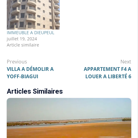
Site web
Message
IMMEUBLE A DIEUPEUL
juillet 19, 2024
Article similaire
Navigation
Previous
Next
de
VILLA A DÉMOLIR A
APPARTEMENT F4 A
YOFF-BIAGUI
LOUER A LIBERTÉ 6
l’article
Articles Similaires