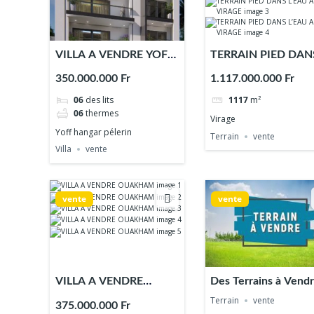
VILLA A VENDRE YOFF
TERRAIN PIED DAN
HANGAR PÈLERIN
L’EAU AU VIRAGE
350.000.000 Fr
1.117.000.000 Fr
06
des lits
1117
m²
06
thermes
Virage
Yoff hangar pélerin
Terrain
vente
Villa
vente
vente
vente
VILLA A VENDRE
Des Terrains à Vend
OUAKHAM
Terrain
vente
375.000.000 Fr