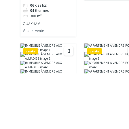
06
des lits
04
thermes
300
m²
OUAKHAM
Villa
vente
vente
vente
IMMEUBLE À VENDRE
APPARTEMENT A
AUX ALMADIES
VENDRE POINT E
Point E
8.000.000.000 Fr
Appartement
vente
2000
m²
Immeuble
vente