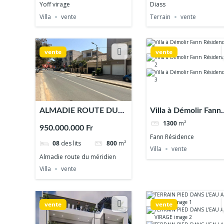
Yoff virage
Diass
Villa
vente
Terrain
vente
vente
vente
ALMADIE ROUTE DU
Villa à Démolir Fann
MÉRIDIEN
Résidence
1300
m²
950.000.000 Fr
Fann Résidence
08
des lits
800
m²
Villa
vente
Almadie route du méridien
Villa
vente
vente
vente