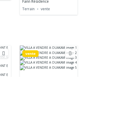
Fann Résidence
Terrain
vente
vente
VILLA A VENDRE A
OUAKAM
370.000.000 Fr
8
des lits
300
m²
Ouakam renaissance
Villa
vente