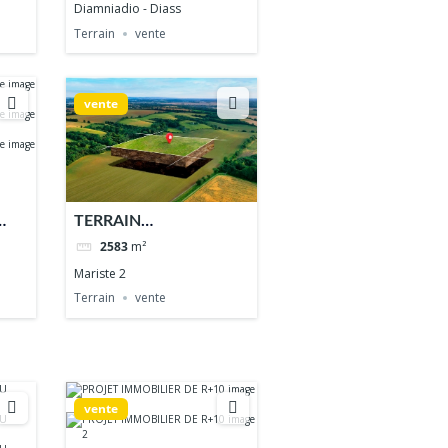
Diamniadio - Diass
Terrain
vente
vente
TERRAIN
COMMERCIAL AU
2583
m²
MARISTE
Mariste 2
Terrain
vente
vente