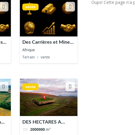
Oups! Cette page n'a 
vente
es
Des Carrières et Mines
a Vendre
Afrique
Terrain
vente
vente
a
DES HECTARES A
VENDRE
2000000
m²