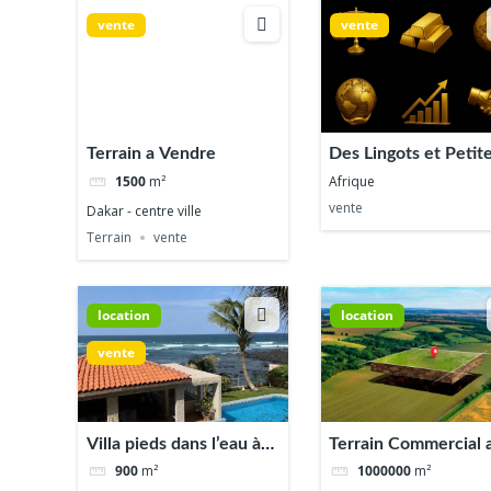
vente
vente
Terrain a Vendre
Des Lingots et Petit
d’Or a vendre
1500
m²
Afrique
vente
Dakar - centre ville
Terrain
vente
location
location
vente
Villa pieds dans l’eau à
Terrain Commercial 
vendre
Diass
900
m²
1000000
m²