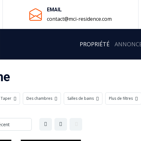
EMAIL
contact@mci-residence.com
PROPRIÉTÉ
ANNONC
he
Taper
Des chambres
Salles de bains
Plus de filtres