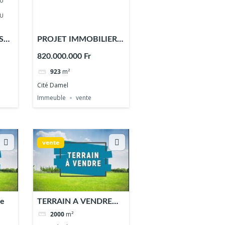
S
PROJET IMMOBILIER
DE R+10
820.000.000 Fr
923
m²
Cité Damel
Immeuble
vente
vente
re
TERRAIN A VENDRE
FANN RÉSIDENCE
2000
m²