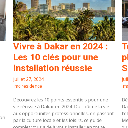
Vivre à Dakar en 2024 :
T
Les 10 clés pour une
p
4
installation réussie
S
juillet 27, 2024
jui
mciresidence
mc
Découvrez les 10 points essentiels pour une
Dé
vie réussie à Dakar en 2024. Du coût de la vie
Dak
aux opportunités professionnelles, en passant
l'é
ion
par la culture locale et les loisirs, ce guide
Me
complet vous aide à vous installer en toute
qu