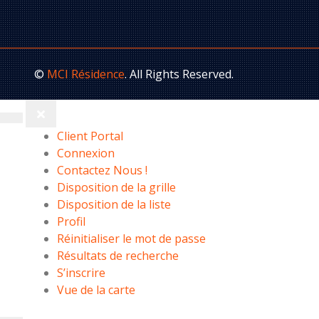
©
MCI Résidence
. All Rights Reserved.
Client Portal
Connexion
Contactez Nous !
Disposition de la grille
Disposition de la liste
Profil
Réinitialiser le mot de passe
Résultats de recherche
S’inscrire
Vue de la carte