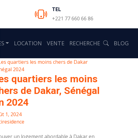
TEL
+221 77 660 66 86
ES
LOCATION
VENTE
RECHERCHE
BLOG
es quartiers les moins
hers de Dakar, Sénégal
n 2024
ût 1, 2024
iresidence
ouver un logement abordable à Dakar en