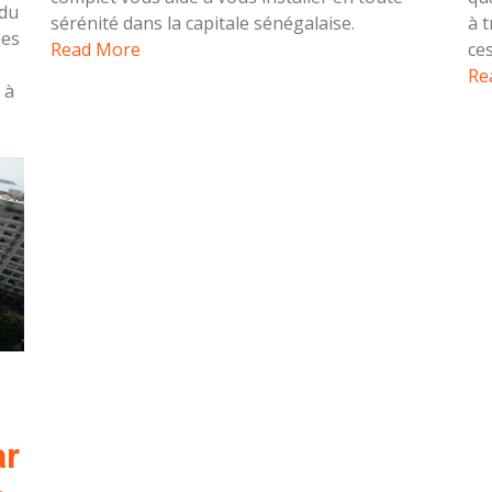
 du
sérénité dans la capitale sénégalaise.
à 
les
Read More
ce
Re
 à
ar