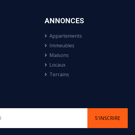
ANNONCES
Appartements
Immeubles
Maisons
Locaux
Terrains
S'INSCRIRE