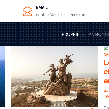
EMAIL
contact@mci-residence.com
PROPRIÉTÉ
ANNONC
L
c
e
ao
mc
Tr