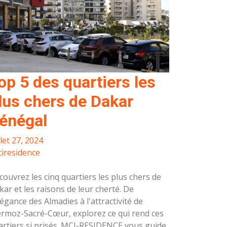
op 5 des quartiers les
lus chers de Dakar
énégal
llet 27, 2024
iresidence
couvrez les cinq quartiers les plus chers de
ar et les raisons de leur cherté. De
légance des Almadies à l'attractivité de
rmoz-Sacré-Cœur, explorez ce qui rend ces
artiers si prisés. MCI-RESIDENCE vous guide